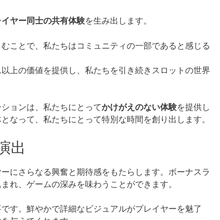
レイヤー同士の共有体験
を生み出します。
しむことで、私たちはコミュニティの一部であると感じる
ム以上の価値を提供し、私たちを引き続きスロットの世界
ーションは、私たちにとって
かけがえのない体験
を提供し
体となって、私たちにとって特別な時間を創り出します。
演出
ヤーにさらなる興奮と期待感をもたらします。ボーナスラ
込まれ、ゲームの深みを味わうことができます。
要です。鮮やかで詳細なビジュアルがプレイヤーを魅了