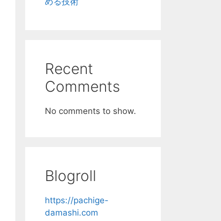
める技術
Recent
Comments
No comments to show.
Blogroll
https://pachige-
damashi.com