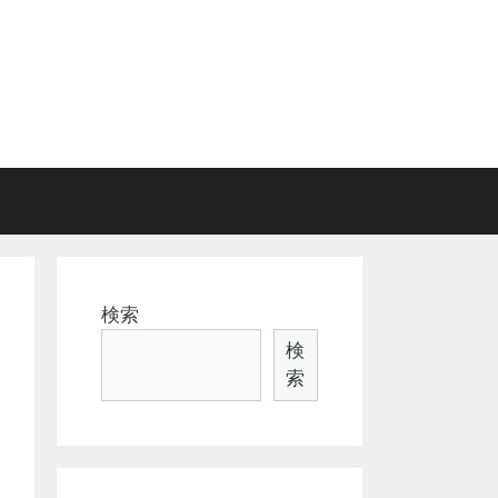
検索
検
索