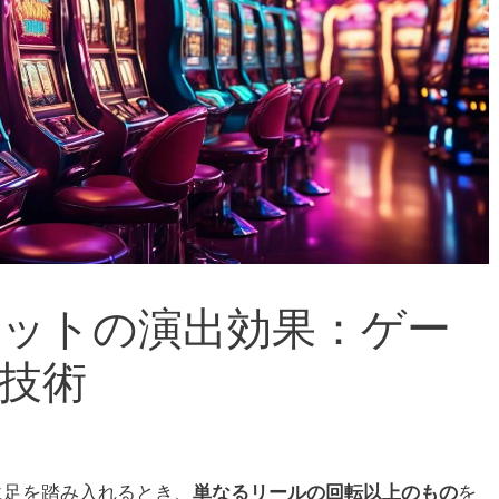
ットの演出効果：ゲー
技術
に足を踏み入れるとき、
単なるリールの回転以上のもの
を