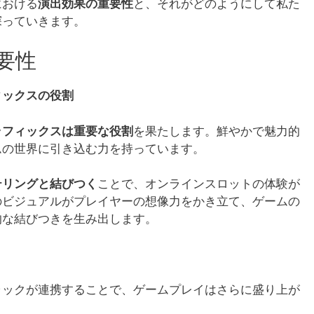
における
演出効果の重要性
と、それがどのようにして私た
探っていきます。
要性
ィックスの役割
ラフィックスは重要な役割
を果たします。鮮やかで魅力的
ムの世界に引き込む力を持っています。
テリングと結びつく
ことで、オンラインスロットの体験が
のビジュアルがプレイヤーの想像力をかき立て、ゲームの
的な結びつきを生み出します。
ラックが連携することで、ゲームプレイはさらに盛り上が