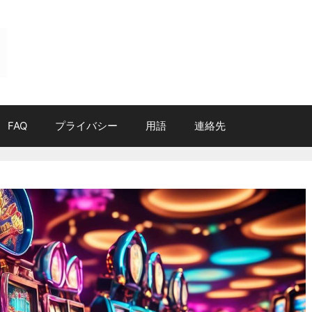
FAQ
プライバシー
用語
連絡先