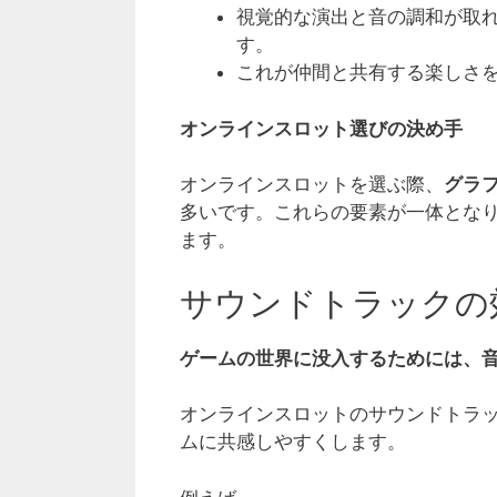
視覚的な演出と音の調和が取
す。
これが仲間と共有する楽しさ
オンラインスロット選びの決め手
オンラインスロットを選ぶ際、
グラ
多いです。これらの要素が一体とな
ます。
サウンドトラックの
ゲームの世界に没入するためには、
オンラインスロットのサウンドトラ
ムに共感しやすくします。