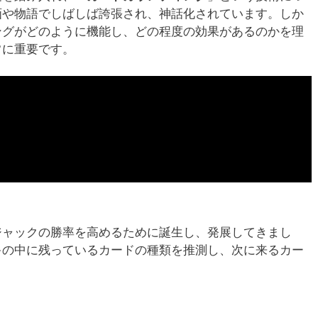
画や物語でしばしば誇張され、神話化されています。しか
ングがどのように機能し、どの程度の効果があるのかを理
常に重要です。
ジャックの勝率を高めるために誕生し、発展してきまし
キの中に残っているカードの種類を推測し、次に来るカー