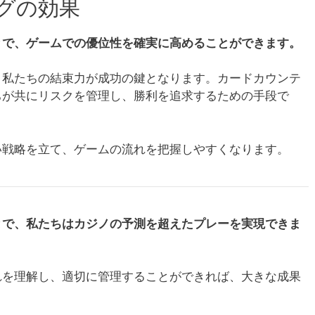
グの効果
とで、ゲームでの優位性を確実に高めることができます。
、私たちの結束力が成功の鍵となります。カードカウンテ
ちが共にリスクを管理し、勝利を追求するための手段で
い戦略を立て、ゲームの流れを把握しやすくなります。
とで、私たちはカジノの予測を超えたプレーを実現できま
れを理解し、適切に管理することができれば、大きな成果