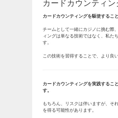
カードカウンティン
カードカウンティングを駆使するこ
チームとして一緒にカジノに挑む際
ィングは単なる技術ではなく、私た
す。
この技術を習得することで、より良
カードカウンティングを実践するこ
す。
もちろん、リスクは伴いますが、そ
を得る可能性があります。