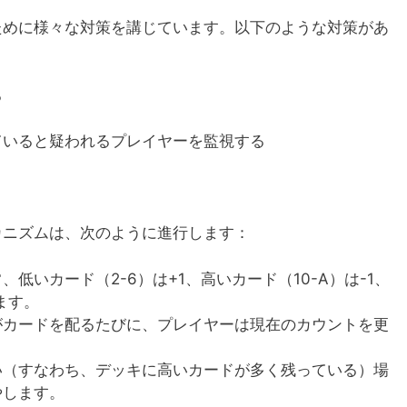
ために様々な対策を講じています。以下のような対策があ
る
ていると疑われるプレイヤーを監視する
カニズムは、次のように進行します：
、低いカード（2-6）は+1、高いカード（10-A）は-1、
ます。
がカードを配るたびに、プレイヤーは現在のカウントを更
い（すなわち、デッキに高いカードが多く残っている）場
やします。