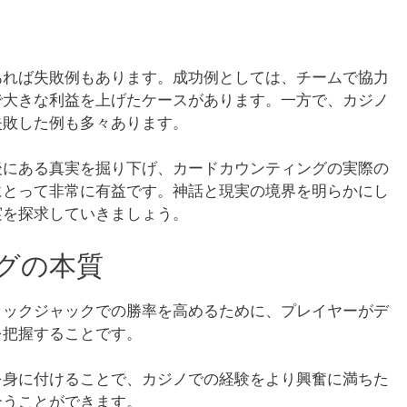
あれば失敗例もあります。成功例としては、チームで協力
で大きな利益を上げたケースがあります。一方で、カジノ
失敗した例も多々あります。
後にある真実を掘り下げ、カードカウンティングの実際の
にとって非常に有益です。神話と現実の境界を明らかにし
実を探求していきましょう。
グの本質
ラックジャックでの勝率を高めるために、プレイヤーがデ
を把握することです。
を身に付けることで、カジノでの経験をより興奮に満ちた
合うことができます。