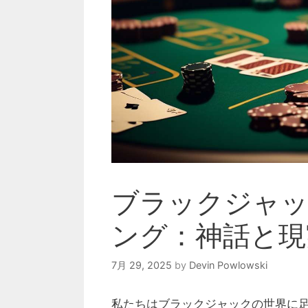
ブラックジャ
ング：神話と現
7月 29, 2025
by
Devin Powlowski
私たちはブラックジャックの世界に