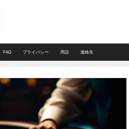
FAQ
プライバシー
用語
連絡先