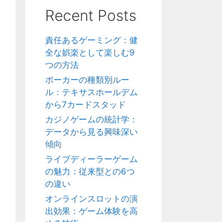
Recent Posts
責任あるゲーミング：健
全な娯楽として楽しむ9
つの方法
ポーカーの種類別ルー
ル：テキサスホールデム
から7カードスタッド
カジノゲームの統計学：
データから見る興味深い
傾向
ライブディーラーゲーム
の魅力：従来型との6つ
の違い
オンラインスロットの演
出効果：ゲーム体験を高