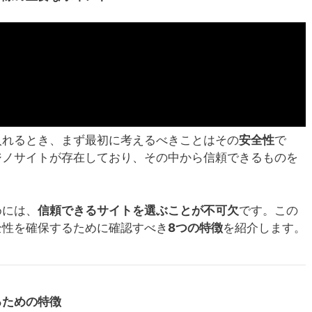
入れるとき、まず最初に考えるべきことはその
安全性
で
ジノサイトが存在しており、その中から信頼できるものを
めには、
信頼できるサイトを選ぶことが不可欠
です。この
全性を確保するために確認すべき
8つの特徴
を紹介します。
るための特徴