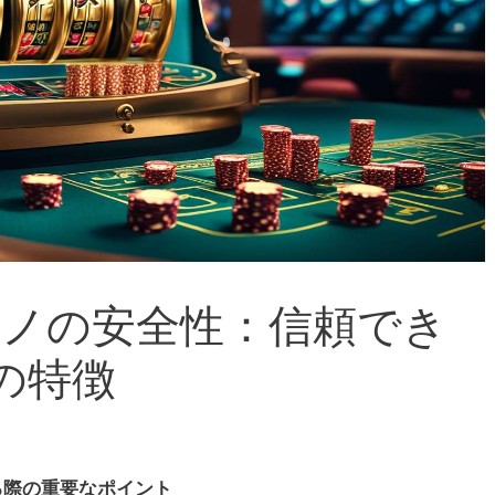
ノの安全性：信頼でき
の特徴
る際の重要なポイント