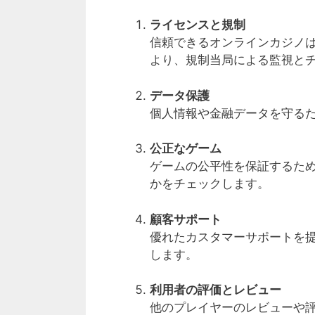
ライセンスと規制
信頼できるオンラインカジノ
より、規制当局による監視と
データ保護
個人情報や金融データを守るた
公正なゲーム
ゲームの公平性を保証するた
かをチェックします。
顧客サポート
優れたカスタマーサポートを提
します。
利用者の評価とレビュー
他のプレイヤーのレビューや