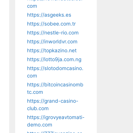
com
https://asgeeks.es
https://sobee.com.tr
https://nestle-rio.com
https://inworldvr.com
https://topkazino.net
https://lotto9ja.com.ng
https://slotodomcasino.
com
https://bitcoincasinomb
tc.com
https://grand-casino-
club.com
https://igrovyeavtomati-
demo.com