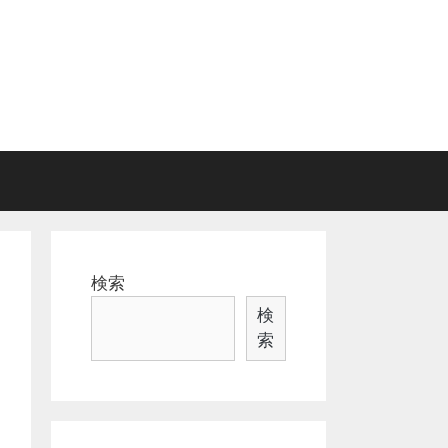
検索
検
索