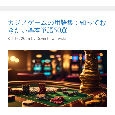
ク
ジ
ャ
ッ
カジノゲームの用語集：知ってお
ク
きたい基本単語50選
の
8月 16, 2025
by
Devin Powlowski
基
本
戦
略
表：
数
学
的
根
拠
を
専