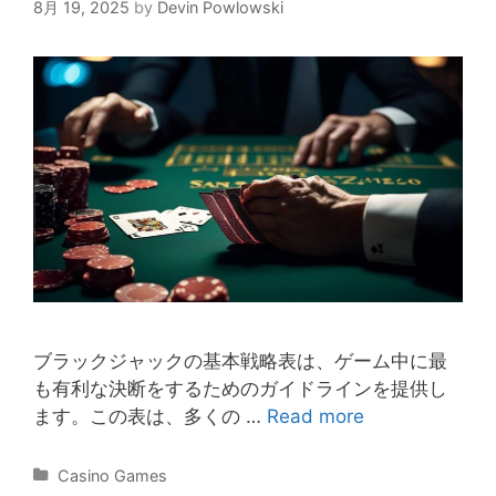
8月 19, 2025
by
Devin Powlowski
ブラックジャックの基本戦略表は、ゲーム中に最
も有利な決断をするためのガイドラインを提供し
ブ
ます。この表は、多くの …
Read more
ラ
ッ
Categories
Casino Games