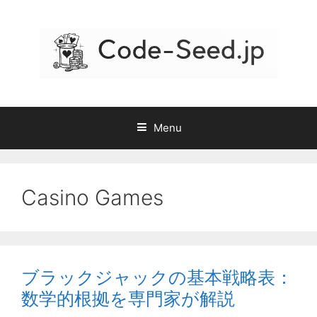
Skip
to
content
Menu
Casino Games
ブラックジャックの基本戦略表：
数学的根拠を専門家が解説