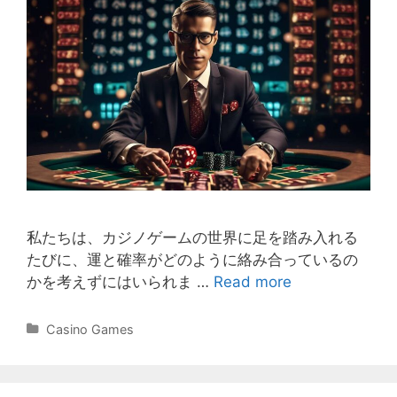
ス
機
能：
種
類
と
仕
組
み
を
詳
私たちは、カジノゲームの世界に足を踏み入れる
し
たびに、運と確率がどのように絡み合っているの
く
カ
かを考えずにはいられま …
Read more
解
ジ
説
ノ
Categories
Casino Games
ゲ
ー
ム