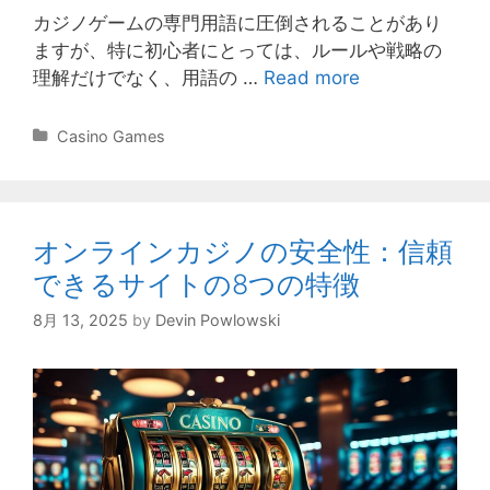
門
カジノゲームの専門用語に圧倒されることがあり
家
ますが、特に初心者にとっては、ルールや戦略の
が
カ
理解だけでなく、用語の …
Read more
解
ジ
説
ノ
Categories
Casino Games
ゲ
ー
ム
の
オンラインカジノの安全性：信頼
用
できるサイトの8つの特徴
語
8月 13, 2025
by
Devin Powlowski
集：
知
っ
て
お
き
た